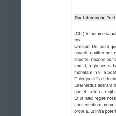
Der lateinische Text
(Chr) In nomine sanct
rex.
Omnium Dei nostrique
noverit, qualiter nos
dilectæ, necnon ob fi
comiti, regia nostra b
monetam in villa Scaf
Chletgouvi 2) dicto s
Eberhardus liberam d
quo et cæteri a regibu
Et ut hæc regiæ nostræ
succedentium moment
propria, ut infra pote