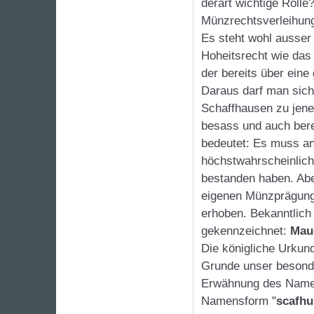
derart wichtige Rolle
Münzrechtsverleihun
Es steht wohl ausser 
Hoheitsrecht wie da
der bereits über eine
Daraus darf man sich
Schaffhausen zu jen
besass und auch bere
bedeutet: Es muss an
höchstwahrscheinlich
bestanden haben. Aber
eigenen Münzprägung 
erhoben. Bekanntlich 
gekennzeichnet:
Mau
Die königliche Urkun
Grunde unser besonde
Erwähnung des Namens
Namensform "
scafh