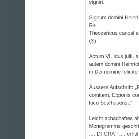
signiri.
Signum domini Heinrici
R+
Theodericus cancellar
(S)
Actum VI. idus julii,
autem domini Heinrici 
in Dei nomine felicite
Äussere Aufschrift: „
comitem, Epponis com
loco Scafhusensi."
Leicht schadhaftes ab
Monogramms geschrieb
.... DI GRAT .. . erhal